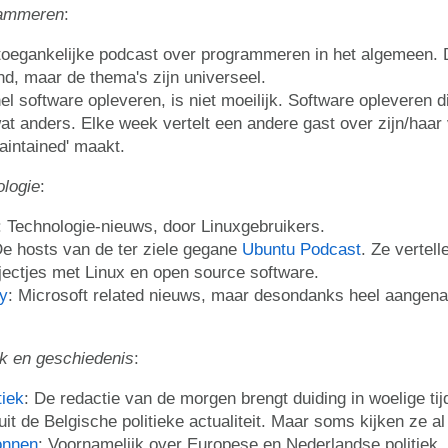
rammeren
:
 toegankelijke podcast over programmeren in het algemeen.
nd, maar de thema's zijn universeel.
nel software opleveren, is niet moeilijk. Software opleveren d
at anders. Elke week vertelt een andere gast over zijn/haar 
aintained' maakt.
ologie
:
: Technologie-nieuws, door Linuxgebruikers.
De hosts van de ter ziele gegane
Ubuntu Podcast
. Ze vertel
ojectjes met Linux en open source software.
y
: Microsoft related nieuws, maar desondanks heel aangen
ek en geschiedenis
:
tiek
: De redactie van de morgen brengt duiding in woelige t
t de Belgische politieke actualiteit. Maar soms kijken ze a
onnen
: Voornamelijk over Europese en Nederlandse politiek.