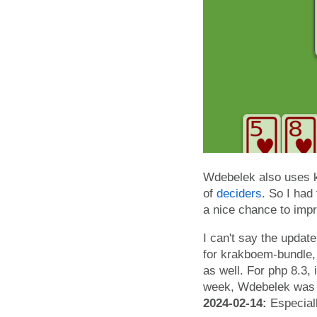
Wdebelek also uses kra
of
deciders
. So I had
a nice chance to imp
I can't say the upda
for krakboem-bundle,
as well. For php 8.3,
week, Wdebelek was b
2024-02-14:
Especiall