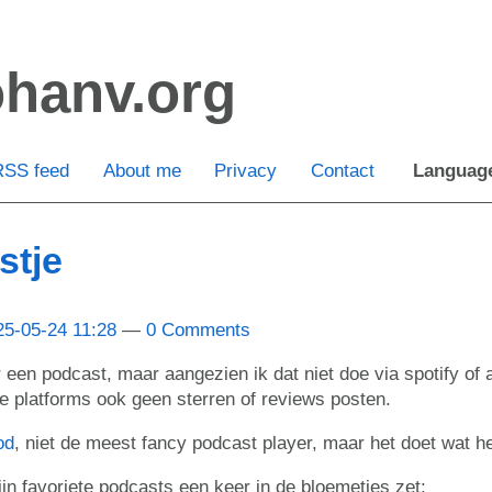
ohanv.org
RSS feed
About me
Privacy
Contact
Languag
stje
25-05-24 11:28
0 Comments
ar een podcast, maar aangezien ik dat niet doe via spotify of
ie platforms ook geen sterren of reviews posten.
od
, niet de meest fancy podcast player, maar het doet wat h
ijn favoriete podcasts een keer in de bloemetjes zet: