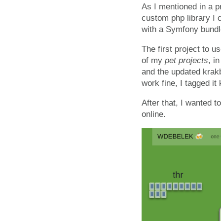
As I mentioned in a p
custom php library I 
with a Symfony bund
The first project to 
of my
pet projects
, i
and the updated krakb
work fine, I tagged i
After that, I wanted 
online.