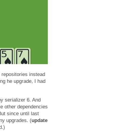
 repositories instead
oing he upgrade, I had
 serializer 6. And
me other dependencies
t since until last
ny upgrades. (
update
d.)