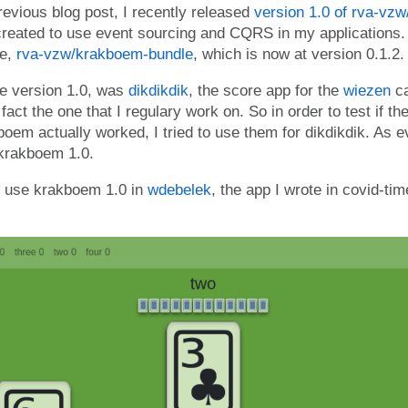
revious blog post, I recently released
version 1.0 of rva-vz
created to use event sourcing and CQRS in my applications.
le,
rva-vzw/krakboem-bundle
, which is now at version 0.1.2.
use version 1.0, was
dikdikdik
, the score app for the
wiezen
ca
n fact the one that I regulary work on. So in order to test if 
oem actually worked, I tried to use them for dikdikdik. As 
t krakboem 1.0.
to use krakboem 1.0 in
wdebelek
, the app I wrote in covid-tim