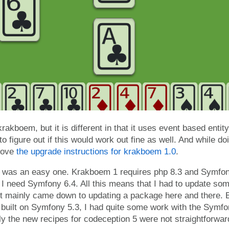
kboem, but it is different in that it uses event based entity
 to figure out if this would work out fine as well. And while d
rove
the upgrade instructions for krakboem 1.0
.
te was an easy one. Krakboem 1 requires php 8.3 and Symfony
 I need Symfony 6.4. All this means that I had to update so
 it mainly came down to updating a package here and there. Bu
uilt on Symfony 5.3, I had quite some work with the Symfo
y the new recipes for codeception 5 were not straightforwar