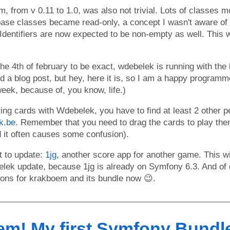
, from v 0.11 to 1.0, was also not trivial. Lots of classes 
base classes became read-only, a concept I wasn't aware of 
Identifiers are now expected to be non-empty as well. This 
the 4th of february to be exact, wdebelek is running with the
eded a blog post, but hey, here it is, so I am a happy programm
eek, because of, you know, life.)
ying cards with Wdebelek, you have to find at least 2 other p
nk.be
. Remember that you need to drag the cards to play them.
d it often causes some confusion).
ct to update:
1jg
, another score app for another game. This will
elek update, because 1jg is already on Symfony 6.3. And of
ions for krakboem and its bundle now 😉.
m! My first Symfony Bundl