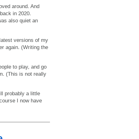
moved around. And
back in 2020.
was also quiet an
 latest versions of my
er again. (Writing the
eople to play, and go
 (This is not really
 probably a little
 course I now have
e