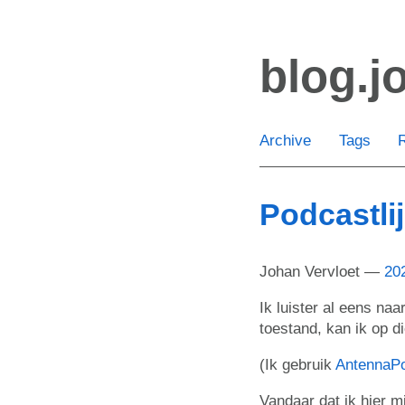
Skip
to
blog.j
main
content
Archive
Tags
Podcastlij
Johan Vervloet
20
Ik luister al eens na
toestand, kan ik op d
(Ik gebruik
AntennaP
Vandaar dat ik hier m