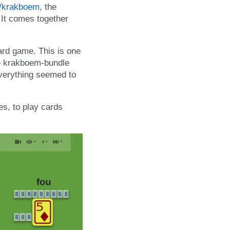
w/krakboem
, the
 It comes together
rd game. This is one
the krakboem-bundle
everything seemed to
es, to play cards