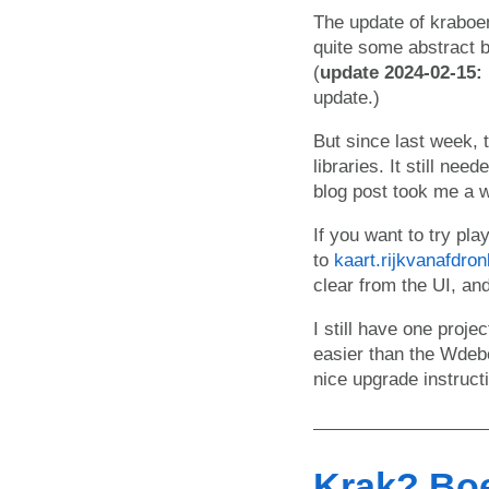
The update of kraboem
quite some abstract 
(
update 2024-02-15:
update.)
But since last week, 
libraries. It still ne
blog post took me a w
If you want to try pla
to
kaart.rijkvanafdro
clear from the UI, an
I still have one proje
easier than the Wdeb
nice upgrade instruct
Krak? Boe