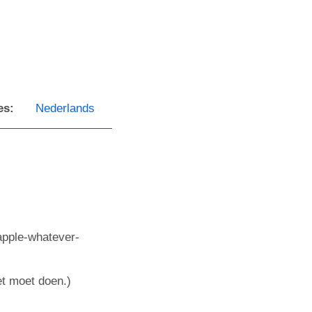
es:
Nederlands
 apple-whatever-
et moet doen.)