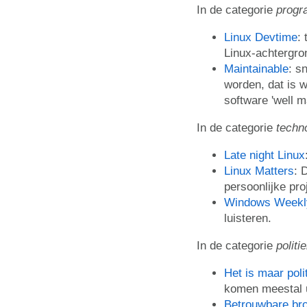
In de categorie
prog
Linux Devtime
:
Linux-achtergro
Maintainable
: s
worden, dat is w
software 'well m
In de categorie
techn
Late night Linux
Linux Matters
: 
persoonlijke pr
Windows Weekl
luisteren.
In de categorie
politi
Het is maar poli
komen meestal ui
Betrouwbare br