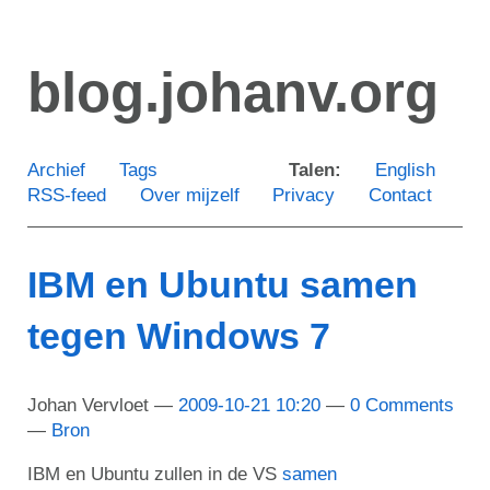
Ga
door
blog.johanv.org
naar
de
hoofdinhoud
Archief
Tags
Talen:
English
RSS-feed
Over mijzelf
Privacy
Contact
IBM en Ubuntu samen
tegen Windows 7
Johan Vervloet
2009-10-21 10:20
0 Comments
Bron
IBM en Ubuntu zullen in de VS
samen