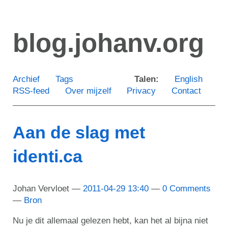
Ga
door
blog.johanv.org
naar
de
hoofdinhoud
Archief
Tags
Talen:
English
RSS-feed
Over mijzelf
Privacy
Contact
Aan de slag met
identi.ca
Johan Vervloet
2011-04-29 13:40
0 Comments
Bron
Nu je dit allemaal gelezen hebt, kan het al bijna niet