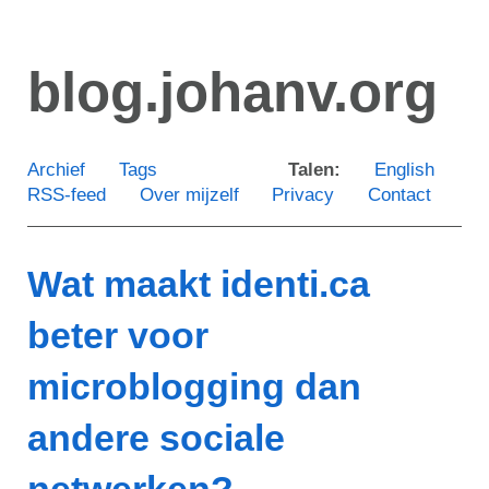
Ga
door
blog.johanv.org
naar
de
hoofdinhoud
Archief
Tags
Talen:
English
RSS-feed
Over mijzelf
Privacy
Contact
Wat maakt identi.ca
beter voor
microblogging dan
andere sociale
netwerken?