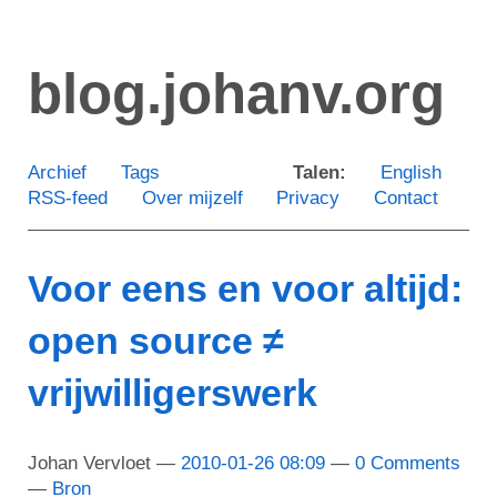
Ga
door
blog.johanv.org
naar
de
hoofdinhoud
Archief
Tags
Talen:
English
RSS-feed
Over mijzelf
Privacy
Contact
Voor eens en voor altijd:
open source ≠
vrijwilligerswerk
Johan Vervloet
2010-01-26 08:09
0 Comments
Bron