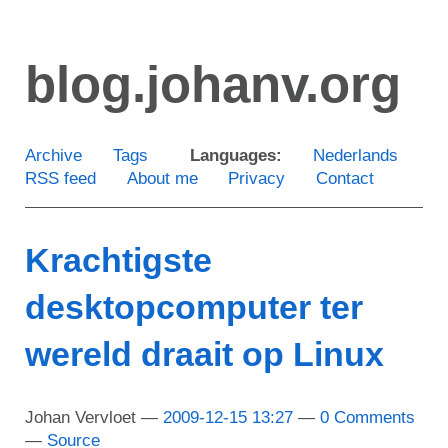
Skip
to
blog.johanv.org
main
content
Archive
Tags
Languages:
Nederlands
RSS feed
About me
Privacy
Contact
Krachtigste
desktopcomputer ter
wereld draait op Linux
Johan Vervloet
2009-12-15 13:27
0 Comments
Source