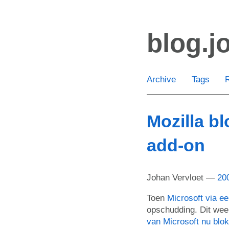
Skip
to
blog.j
main
content
Archive
Tags
Mozilla b
add-on
Johan Vervloet
20
Toen
Microsoft via e
opschudding. Dit we
van Microsoft nu blok