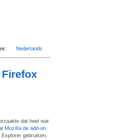
es:
Nederlands
 Firefox
orzaakte dat heel wat
at
Mozilla de add-on
t Explorer gebruiken,