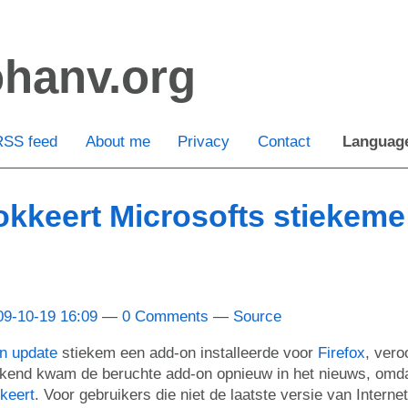
ohanv.org
RSS feed
About me
Privacy
Contact
Languag
lokkeert Microsofts stiekeme
09-10-19 16:09
0 Comments
Source
en update
stiekem een add-on installeerde voor
Firefox
, vero
ekend kwam de beruchte add-on opnieuw in het nieuws, omd
keert
. Voor gebruikers die niet de laatste versie van Interne