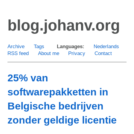
Skip
to
blog.johanv.org
main
content
Archive
Tags
Languages:
Nederlands
RSS feed
About me
Privacy
Contact
25% van
softwarepakketten in
Belgische bedrijven
zonder geldige licentie