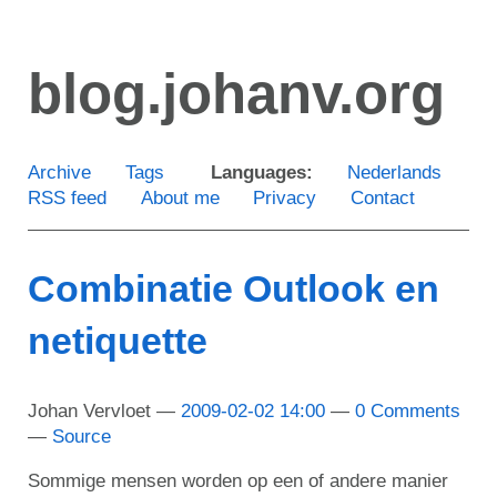
Skip
to
blog.johanv.org
main
content
Archive
Tags
Languages:
Nederlands
RSS feed
About me
Privacy
Contact
Combinatie Outlook en
netiquette
Johan Vervloet
2009-02-02 14:00
0 Comments
Source
Sommige mensen worden op een of andere manier