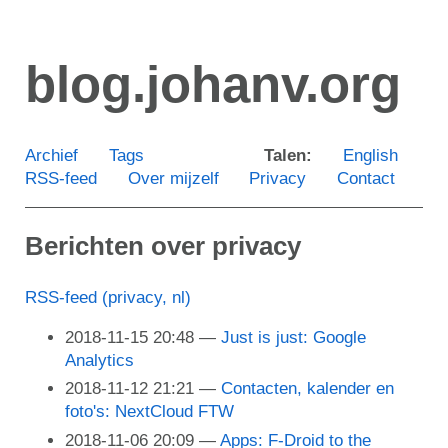
Ga
door
blog.johanv.org
naar
de
hoofdinhoud
Archief
Tags
Talen:
English
RSS-feed
Over mijzelf
Privacy
Contact
Berichten over privacy
RSS-feed (privacy, nl)
2018-11-15 20:48
Just is just: Google
Analytics
2018-11-12 21:21
Contacten, kalender en
foto's: NextCloud FTW
2018-11-06 20:09
Apps: F-Droid to the