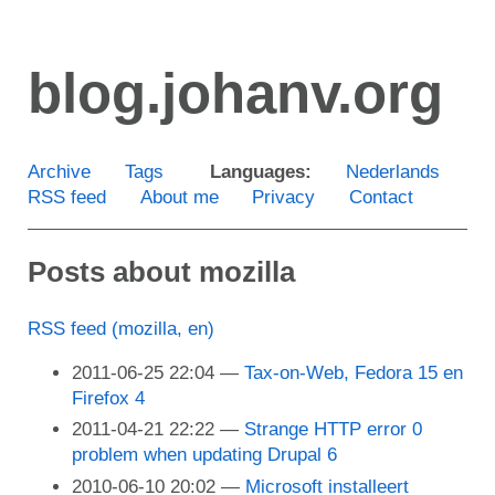
Skip
to
blog.johanv.org
main
content
Archive
Tags
Languages:
Nederlands
RSS feed
About me
Privacy
Contact
Posts about mozilla
RSS feed (mozilla, en)
2011-06-25 22:04
Tax-on-Web, Fedora 15 en
Firefox 4
2011-04-21 22:22
Strange HTTP error 0
problem when updating Drupal 6
2010-06-10 20:02
Microsoft installeert