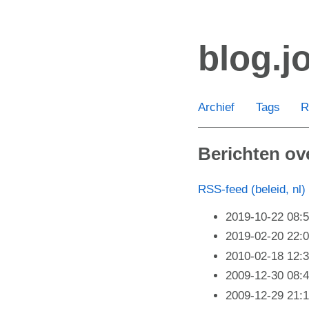
Ga
door
blog.j
naar
de
hoofdinhoud
Archief
Tags
R
Berichten ov
RSS-feed (beleid, nl)
2019-10-22 08:
2019-02-20 22:
2010-02-18 12:
2009-12-30 08:
2009-12-29 21: