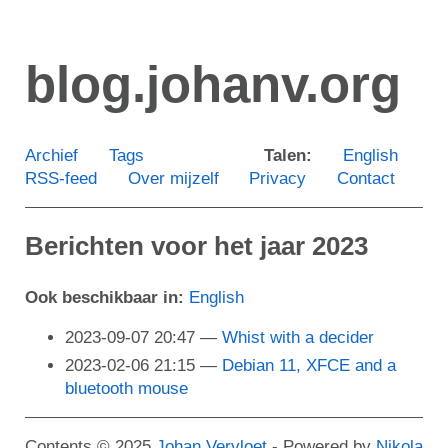
Ga
door
blog.johanv.org
naar
de
hoofdinhoud
Archief
Tags
Talen:
English
RSS-feed
Over mijzelf
Privacy
Contact
Berichten voor het jaar 2023
Ook beschikbaar in:
English
2023-09-07 20:47
Whist with a decider
2023-02-06 21:15
Debian 11, XFCE and a
bluetooth mouse
Contents © 2025
Johan Vervloet
- Powered by
Nikola